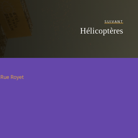
SUIVANT
Hélicoptères
Rue Royet