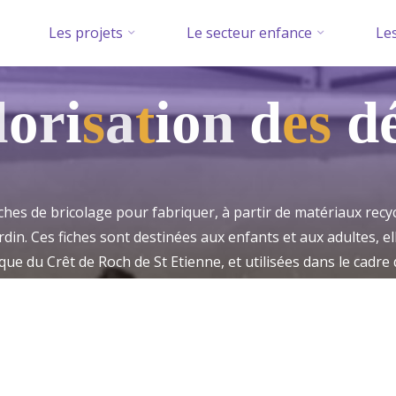
Les projets
Le secteur enfance
Les
l
o
r
i
s
a
t
i
o
n
d
e
s
d
iches de bricolage pour fabriquer, à partir de matériaux recyc
ardin. Ces fiches sont destinées aux enfants et aux adultes, el
que du Crêt de Roch de St Etienne, et utilisées dans le cadre d
& jardin de la Cité du design.