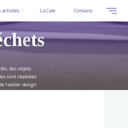
 activités
La Cale
Contacts
é
c
h
e
t
s
lés, des objets
les sont réalisées
e l’atelier design