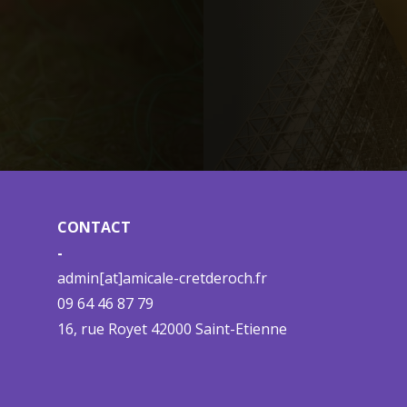
CONTACT
-
admin[at]amicale-cretderoch.fr
09 64 46 87 79
16, rue Royet 42000 Saint-Etienne