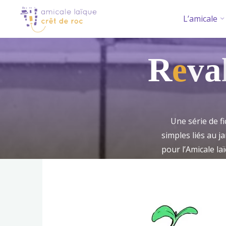
Aller
L’amicale
au
contenu
R
e
v
a
Une série de f
simples liés au j
pour l’Amicale laï