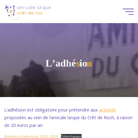
Aller
au
contenu
L
’
a
d
h
é
s
s
i
o
n
n
L’adhésion est obligatoire pour prétendre aux
activités
proposées au sein de l’amicale laïque du Crêt de Roch, à raison
de 20 euros par an.
Bulletins d’adhésion 2025-2026
Télécharger