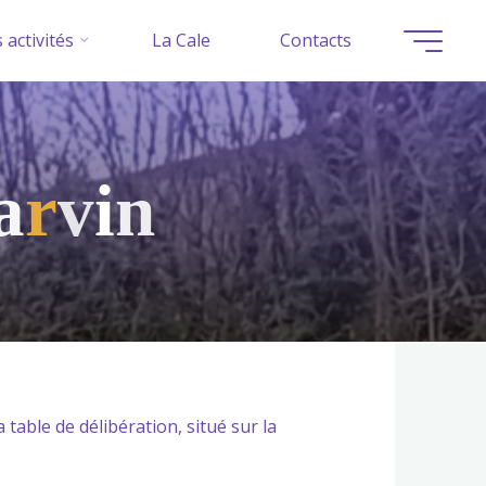
 activités
La Cale
Contacts
a
r
v
i
n
 table de délibération, situé sur la