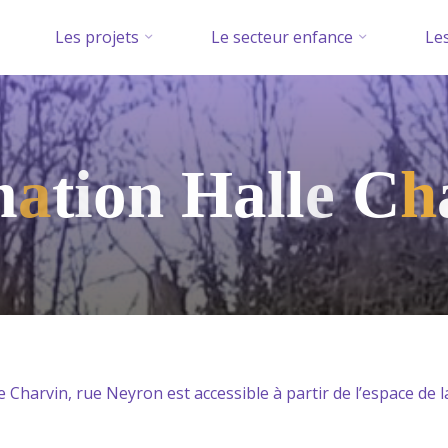
Les projets
Le secteur enfance
Les
m
a
t
i
o
n
H
a
a
H
l
l
l
e
C
h
e Charvin, rue Neyron est accessible à partir de l’espace de la