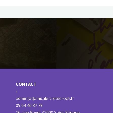
CONTACT
-
admin[at]amicale-cretderoch.fr
09 64 46 87 79
16, rue Royet 42000 Saint-Etienne