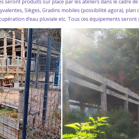
és seront produits sur place par les ateliers dans le cadre de
olyvalentes, Sièges, Gradins mobiles (possibilité agora), plan
upération d’eau pluviale etc. Tous ces équipements seront 