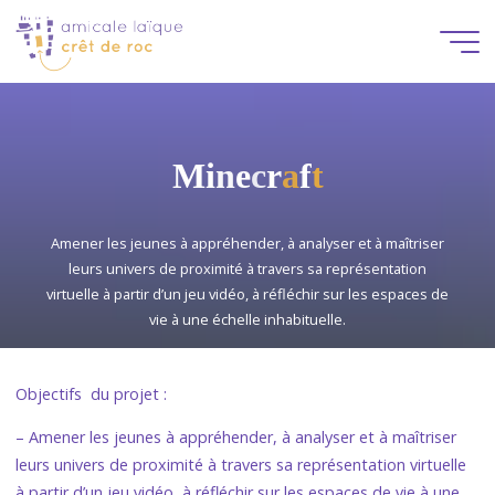
Aller
au
contenu
M
i
n
e
c
r
a
a
f
t
t
Amener les jeunes à appréhender, à analyser et à maîtriser
leurs univers de proximité à travers sa représentation
virtuelle à partir d’un jeu vidéo, à réfléchir sur les espaces de
vie à une échelle inhabituelle.
Objectifs du projet :
– Amener les jeunes à appréhender, à analyser et à maîtriser
leurs univers de proximité à travers sa représentation virtuelle
à partir d’un jeu vidéo, à réfléchir sur les espaces de vie à une